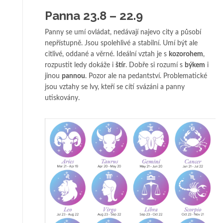
Panna 23.8 – 22.9
Panny se umí ovládat, nedávají najevo city a působí
nepřístupně. Jsou spolehlivé a stabilní. Umí být ale
citlivé, oddané a věrné. Ideální vztah je s
kozorohem
,
rozpustit ledy dokáže i
štír
. Dobře si rozumí s
býkem
i
jinou
pannou
. Pozor ale na pedantství. Problematické
jsou vztahy se lvy, kteří se cítí svázáni a panny
utiskovány.