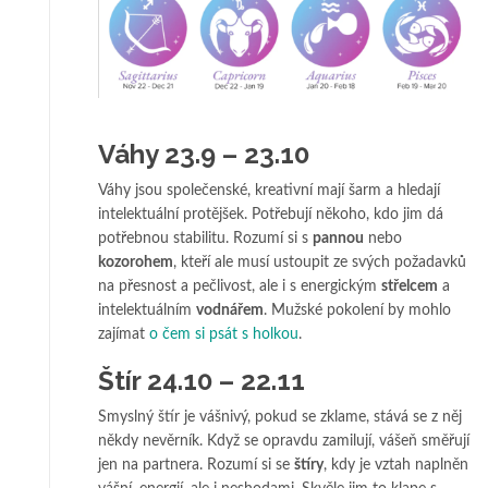
Váhy 23.9 – 23.10
Váhy jsou společenské, kreativní mají šarm a hledají
intelektuální protějšek. Potřebují někoho, kdo jim dá
potřebnou stabilitu. Rozumí si s
pannou
nebo
kozorohem
, kteří ale musí ustoupit ze svých požadavků
na přesnost a pečlivost, ale i s energickým
střelcem
a
intelektuálním
vodnářem
. Mužské pokolení by mohlo
zajímat
o čem si psát s holkou
.
Štír 24.10 – 22.11
Smyslný štír je vášnivý, pokud se zklame, stává se z něj
někdy nevěrník. Když se opravdu zamilují, vášeň směřují
jen na partnera. Rozumí si se
štíry
, kdy je vztah naplněn