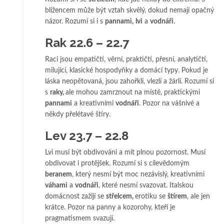
blížencem může být vztah skvělý, dokud nemají opačný
názor. Rozumí si i s
pannami,
lvi
a
vodnáři
.
Rak 22.6 – 22.7
Raci jsou empatičtí, věrní, praktičtí, přesní, analytičtí,
milující, klasické hospodyňky a domácí typy. Pokud je
láska neopětovaná, jsou zahořklí, vlezlí a žárlí. Rozumí si
s
raky,
ale mohou zamrznout na místě, praktickými
pannami
a kreativními
vodnáři
. Pozor na vášnivé a
někdy přelétavé štíry.
Lev 23.7 – 22.8
Lvi musí být obdivováni a mít plnou pozornost. Musí
obdivovat i protějšek. Rozumí si s cílevědomým
beranem
, který nesmí být moc nezávislý, kreativními
váhami
a
vodnáři
, které nesmí svazovat. Italskou
domácnost zažijí se
střelcem,
erotiku se
štírem
, ale jen
krátce. Pozor na panny a kozorohy, kteří je
pragmatismem svazují.