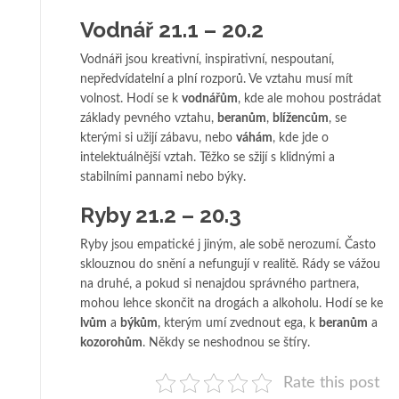
Vodnář 21.1 – 20.2
Vodnáři jsou kreativní, inspirativní, nespoutaní,
nepředvídatelní a plní rozporů. Ve vztahu musí mít
volnost. Hodí se k
vodnářům
, kde ale mohou postrádat
základy pevného vztahu,
beranům
,
blížencům
, se
kterými si užijí zábavu, nebo
váhám
, kde jde o
intelektuálnější vztah. Těžko se sžijí s klidnými a
stabilními pannami nebo býky.
Ryby 21.2 – 20.3
Ryby jsou empatické j jiným, ale sobě nerozumí. Často
sklouznou do snění a nefungují v realitě. Rády se vážou
na druhé, a pokud si nenajdou správného partnera,
mohou lehce skončit na drogách a alkoholu. Hodí se ke
lvům
a
býkům
, kterým umí zvednout ega, k
beranům
a
kozorohům
. Někdy se neshodnou se štíry.
Rate this post