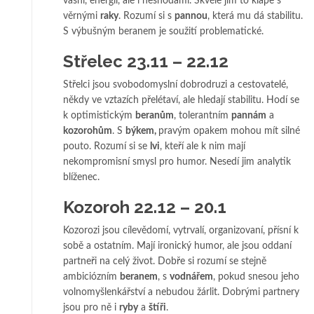
vášní, energií, ale i neshodami. Skvěle jim to klape s
věrnými
raky
. Rozumí si s
pannou
, která mu dá stabilitu.
S výbušným beranem je soužití problematické.
Střelec 23.11 – 22.12
Střelci jsou svobodomyslní dobrodruzi a cestovatelé,
někdy ve vztazích přelétaví, ale hledají stabilitu. Hodí se
k optimistickým
beranům
, tolerantním
pannám
a
kozorohům
. S
býkem,
pravým opakem mohou mít silné
pouto. Rozumí si se
lvi
, kteří ale k nim mají
nekompromisní smysl pro humor. Nesedí jim analytik
blíženec.
Kozoroh 22.12 – 20.1
Kozorozi jsou cílevědomí, vytrvalí, organizovaní, přísní k
sobě a ostatním. Mají ironický humor, ale jsou oddaní
partneři na celý život. Dobře si rozumí se stejně
ambiciózním
beranem
, s
vodnářem
, pokud snesou jeho
volnomyšlenkářství a nebudou žárlit. Dobrými partnery
jsou pro ně i
ryby
a
štíři
.