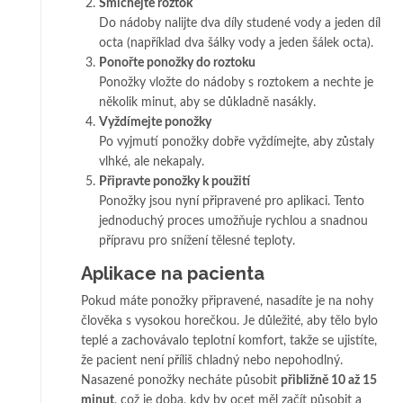
Smíchejte roztok
Do nádoby nalijte dva díly studené vody a jeden díl
octa (například dva šálky vody a jeden šálek octa).
Ponořte ponožky do roztoku
Ponožky vložte do nádoby s roztokem a nechte je
několik minut, aby se důkladně nasákly.
Vyždímejte ponožky
Po vyjmutí ponožky dobře vyždímejte, aby zůstaly
vlhké, ale nekapaly.
Připravte ponožky k použití
Ponožky jsou nyní připravené pro aplikaci. Tento
jednoduchý proces umožňuje rychlou a snadnou
přípravu pro snížení tělesné teploty.
Aplikace na pacienta
Pokud máte ponožky připravené, nasadíte je na nohy
člověka s vysokou horečkou. Je důležité, aby tělo bylo
teplé a zachovávalo teplotní komfort, takže se ujistíte,
že pacient není příliš chladný nebo nepohodlný.
Nasazené ponožky necháte působit
přibližně 10 až 15
minut
, což je doba, kdy by ocet měl začít působit a