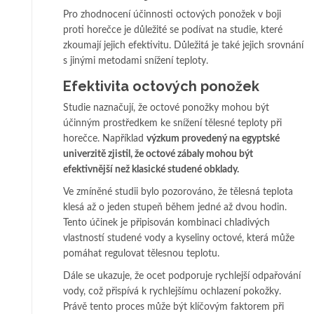
Pro zhodnocení účinnosti octových ponožek v boji
proti horečce je důležité se podívat na studie, které
zkoumají jejich efektivitu. Důležitá je také jejich srovnání
s jinými metodami snížení teploty.
Efektivita octových ponožek
Studie naznačují, že octové ponožky mohou být
účinným prostředkem ke snížení tělesné teploty při
horečce. Například
výzkum provedený na egyptské
univerzitě zjistil, že octové zábaly mohou být
efektivnější než klasické studené obklady.
Ve zmíněné studii bylo pozorováno, že tělesná teplota
klesá až o jeden stupeň během jedné až dvou hodin.
Tento účinek je připisován kombinaci chladivých
vlastností studené vody a kyseliny octové, která může
pomáhat regulovat tělesnou teplotu.
Dále se ukazuje, že ocet podporuje rychlejší odpařování
vody, což přispívá k rychlejšímu ochlazení pokožky.
Právě tento proces může být klíčovým faktorem při