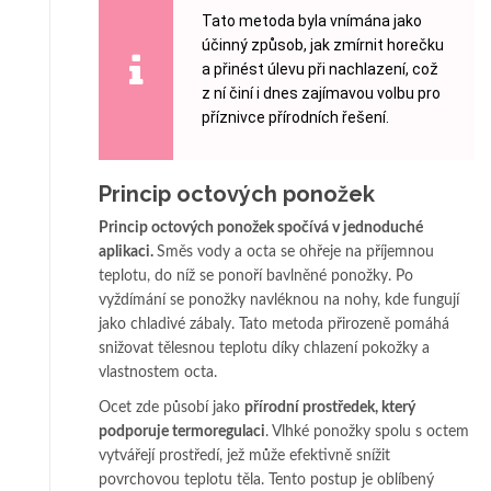
Tato metoda byla vnímána jako
účinný způsob, jak zmírnit horečku
a přinést úlevu při nachlazení, což
z ní činí i dnes zajímavou volbu pro
příznivce přírodních řešení.
Princip octových ponožek
Princip octových ponožek spočívá v jednoduché
aplikaci.
Směs vody a octa se ohřeje na příjemnou
teplotu, do níž se ponoří bavlněné ponožky. Po
vyždímání se ponožky navléknou na nohy, kde fungují
jako chladivé zábaly. Tato metoda přirozeně pomáhá
snižovat tělesnou teplotu díky chlazení pokožky a
vlastnostem octa.
Ocet zde působí jako
přírodní prostředek, který
podporuje termoregulaci
. Vlhké ponožky spolu s octem
vytvářejí prostředí, jež může efektivně snížit
povrchovou teplotu těla. Tento postup je oblíbený