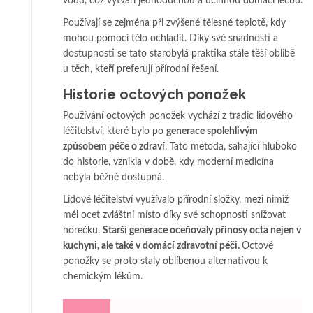
vodu, což vytváří jednoduchou a účinnou domácí léčbu.
Používají se zejména při zvýšené tělesné teplotě, kdy
mohou pomoci tělo ochladit. Díky své snadnosti a
dostupnosti se tato starobylá praktika stále těší oblibě
u těch, kteří preferují přírodní řešení.
Historie octových ponožek
Používání octových ponožek vychází z tradic lidového
léčitelství, které bylo po
generace spolehlivým
způsobem péče o zdraví
. Tato metoda, sahající hluboko
do historie, vznikla v době, kdy moderní medicína
nebyla běžně dostupná.
Lidové léčitelství využívalo přírodní složky, mezi nimiž
měl ocet zvláštní místo díky své schopnosti snižovat
horečku.
Starší generace oceňovaly přínosy octa nejen v
kuchyni, ale také v domácí zdravotní péči.
Octové
ponožky se proto staly oblíbenou alternativou k
chemickým lékům.