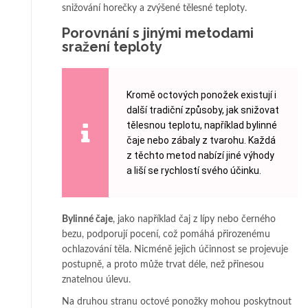
snižování horečky a zvýšené tělesné teploty.
Porovnání s jinými metodami
sražení teploty
Kromě octových ponožek existují i
další tradiční způsoby, jak snižovat
tělesnou teplotu, například bylinné
čaje nebo zábaly z tvarohu. Každá
z těchto metod nabízí jiné výhody
a liší se rychlostí svého účinku.
Bylinné čaje
, jako například čaj z lípy nebo černého
bezu, podporují pocení, což pomáhá přirozenému
ochlazování těla. Nicméně jejich účinnost se projevuje
postupně, a proto může trvat déle, než přinesou
znatelnou úlevu.
Na druhou stranu octové ponožky mohou poskytnout