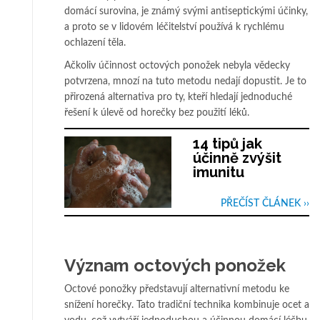
domácí surovina, je známý svými antiseptickými účinky,
a proto se v lidovém léčitelství používá k rychlému
ochlazení těla.
Ačkoliv účinnost octových ponožek nebyla vědecky
potvrzena, mnozí na tuto metodu nedají dopustit. Je to
přirozená alternativa pro ty, kteří hledají jednoduché
řešení k úlevě od horečky bez použití léků.
14 tipů jak
účinně zvýšit
imunitu
PŘEČÍST ČLÁNEK ››
Význam octových ponožek
Octové ponožky představují alternativní metodu ke
snížení horečky. Tato tradiční technika kombinuje ocet a