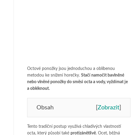
Octové ponožky jsou jednoduchou a oblíbenou
metodou ke snížení horečky.
Stačí namočit bavlněné
nebo vlněné ponožky do směsi octa a vody, vyždímat je
a obléknout.
Obsah
[
Zobrazit
]
Tento tradiční postup využívá chladivých vlastností
octa, který působí také
protizánětlivě
. Ocet, běžná