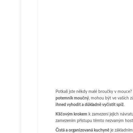
Potkali jste někdy malé broučky v mouce? 
potemník moučný
, mohou být ve vašich z
ihned vyhodit a důkladně vyčistit spíž
.
Klíčovým krokem
k zamezení jejich návrat
zamezením přístupu těmto nezvaným hostů
Čistá a organizovaná kuchyně
je základním