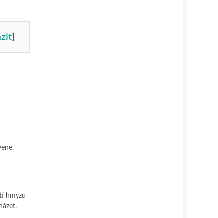
zit
]
vené,
utí hmyzu
házet.