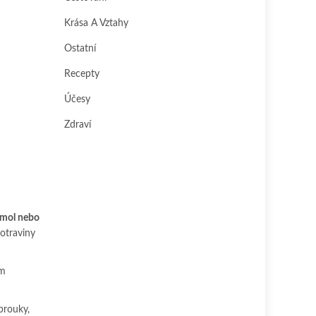
Krása A Vztahy
Ostatní
Recepty
Účesy
Zdraví
 mol nebo
potraviny
ým
brouky,