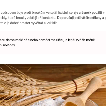
 způsobem boje proti broukům ve spíži. Existují
spreje určené k použití
v
cidy, které brouky zabíjejí při kontaktu.
Doporučuji pečlivě číst etikety
a p
mie je dobré prostor vyvětrat a vyklidit.
sou doma malé děti nebo domácí mazlíčci, je lepší zvážit méně
ní metody.