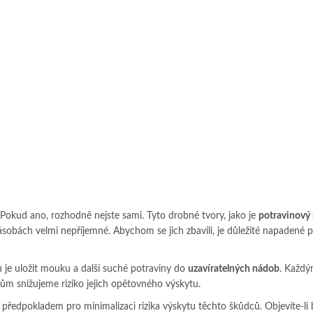
Pokud ano, rozhodně nejste sami. Tyto drobné tvory, jako je
potravinový
ásobách velmi nepříjemné. Abychom se jich zbavili, je důležité napadené 
u je uložit mouku a další suché potraviny do
uzavíratelných nádob
. Každ
m snižujeme riziko jejich opětovného výskytu.
 předpokladem pro minimalizaci rizika výskytu těchto škůdců. Objevíte-li 