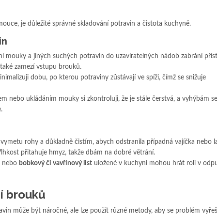
ce, je důležité správné skladování potravin a čistota kuchyně.
in
ení mouky a jiných suchých potravin do uzavíratelných nádob zabrání přís
 také zamezí vstupu brouků.
imalizuji dobu, po kterou potraviny zůstávají ve spíži, čímž se snižuje
em nebo ukládáním mouky si zkontroluji, že je stále čerstvá, a vyhýbám s
.
e, vymetu rohy a důkladně čistím, abych odstranila případná vajíčka nebo l
Vlhkost přitahuje hmyz, takže dbám na dobré větrání.
nebo
bobkový či vavřínový list
uložené v kuchyni mohou hrát roli v odp
í brouků
vin může být náročné, ale lze použít různé metody, aby se problém vyřeši