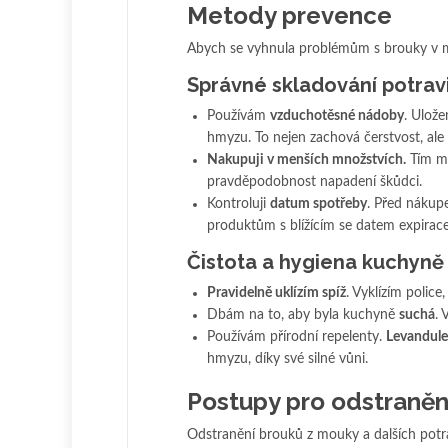
Metody prevence
Abych se vyhnula problémům s brouky v mou
Správné skladování potrav
Používám
vzduchotěsné nádoby
. Ulož
hmyzu. To nejen zachová čerstvost, ale
Nakupuji v menších množstvích.
Tím min
pravděpodobnost napadení škůdci.
Kontroluji
datum spotřeby
. Před nákup
produktům s blížícím se datem expirace
Čistota a hygiena kuchyně
Pravidelně uklízím spíž
. Vyklízím polic
Dbám na to, aby byla kuchyně
suchá
. 
Používám přírodní repelenty.
Levandule
hmyzu, díky své silné vůni.
Postupy pro odstraněn
Odstranění brouků z mouky a dalších potra