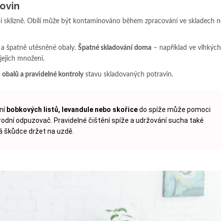
lovin
obí sklizně. Obilí může být kontaminováno během zpracování ve skladech n
y a špatně utěsněné obaly.
Špatné skladování doma
– například ve vlhkých
 jejich množení.
obalů a pravidelné kontroly
stavu skladovaných potravin.
ní
bobkových listů, levandule nebo skořice
do spíže může pomoci
írodní odpuzovač. Pravidelné čištění spíže a udržování sucha také
 škůdce držet na uzdě.