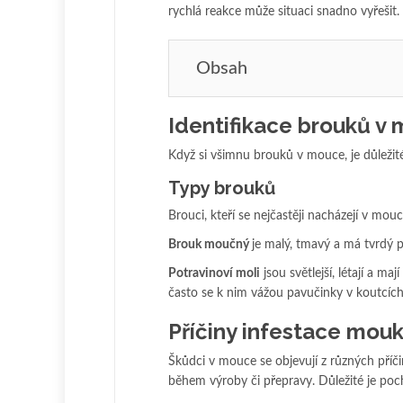
rychlá reakce může situaci snadno vyřešit.
Obsah
Identifikace brouků v
Když si všimnu brouků v mouce, je důležité 
Typy brouků
Brouci, kteří se nejčastěji nacházejí v m
Brouk moučný
je malý, tmavý a má tvrdý p
Potravinoví moli
jsou světlejší, létají a m
často se k nim vážou pavučinky v koutcí
Příčiny infestace mou
Škůdci v mouce se objevují z různých pří
během výroby či přepravy. Důležité je poc