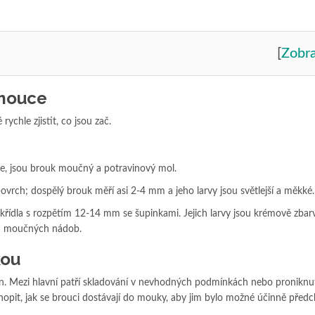
[
Zobra
 mouce
rychle zjistit, co jsou zač.
ouce, jsou brouk moučný a potravinový mol.
ovrch; dospělý brouk měří asi 2-4 mm a jeho larvy jsou světlejší a měkké.
ají křídla s rozpětím 12-14 mm se šupinkami. Jejich larvy jsou krémově zbar
ch moučných nádob.
kou
čin. Mezi hlavní patří skladování v nevhodných podmínkách nebo pronikn
hopit, jak se brouci dostávají do mouky, aby jim bylo možné účinně předc