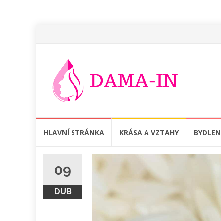
Přeskočit
HLAVNÍ STRÁNKA
KRÁSA A VZTAHY
BYDLEN
na
obsah
09
DUB