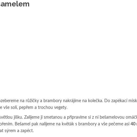
ešamelem
ozebereme na růžičky a brambory nakrájíme na kolečka. Do zapékací mis
vše solí, pepřem a trochou vegety.
lou jíšku. Zalijeme ji smetanou a připravíme si z ní bešamelovou omáč
ořením. Bešamel pak nalijeme na květák s brambory a vše pečeme asi
40 
 sýrem a zapéct.