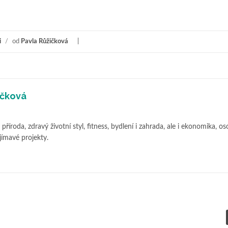
i
/
od
Pavla Růžičková
ičková
příroda, zdravý životní styl, fitness, bydlení i zahrada, ale i ekonomika, os
jímavé projekty.