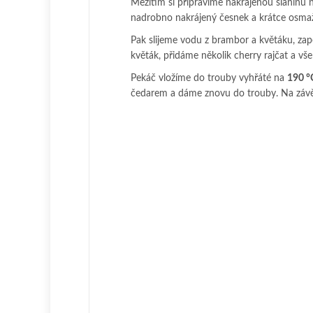
Mezitím si připravíme nakrájenou slaninu 
nadrobno nakrájený česnek a krátce osma
Pak slijeme vodu z brambor a květáku, za
květák, přidáme několik cherry rajčat a v
Pekáč vložíme do trouby vyhřáté na
190 °
čedarem a dáme znovu do trouby. Na závě