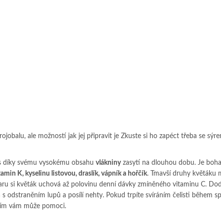
ojobalu, ale možností jak jej připravit je Zkuste si ho zapéct třeba se sýrem
ás díky svému vysokému obsahu
vlákniny
zasytí na dlouhou dobu. Je boha
tamin K, kyselinu listovou, draslík, vápník a hořčík
. Tmavší druhy květáku m
varu si květák uchová až polovinu denní dávky zmíněného vitaminu C. Dod
 s odstraněním lupů a posílí nehty. Pokud trpíte svíráním čelisti během s
aním vám může pomoci.