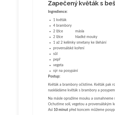
Zapečený květák s b
Ingredience:
1 květák
4 brambory
2 lžíce másla
2 lžíce hladké mouky
1 až 2 kelímky smetany ke šlehání
provensálské koření
sůl
pepř
vegeta
sýr na posypání
Postup:
Květák a brambory očistíme. Květák pak r
naskládáme květák s brambory a posypeme 
Na másle opražíme mouku a osmahneme svět
Ochutíme solí, vegetou a provensálským k
Asi
10 minut
před koncem můžeme posypat