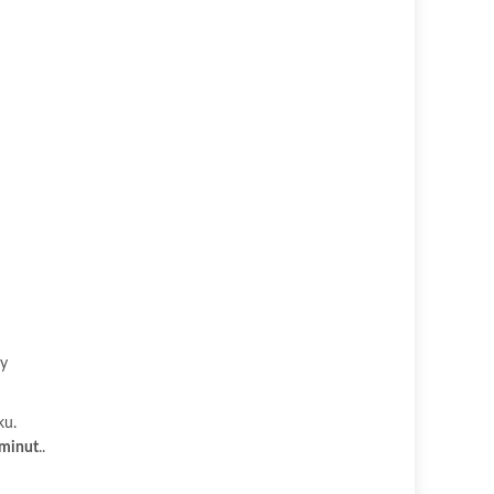
ky
ku.
minut
..