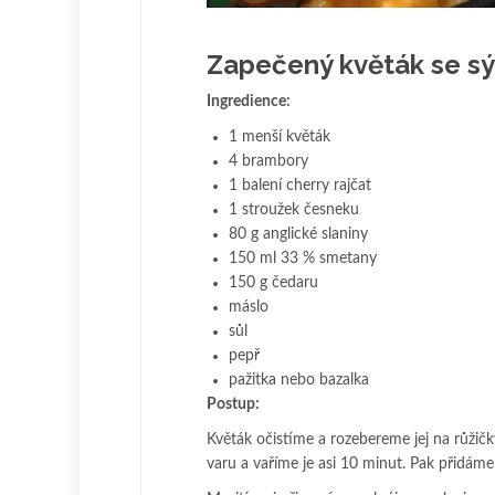
Zapečený květák se s
Ingredience:
1 menší květák
4 brambory
1 balení cherry rajčat
1 stroužek česneku
80 g anglické slaniny
150 ml 33 % smetany
150 g čedaru
máslo
sůl
pepř
pažitka nebo bazalka
Postup:
Květák očistíme a rozebereme jej na růžič
varu a vaříme je asi 10 minut. Pak přidáme