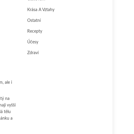
Krása A Vztahy
Ostatní
Recepty
Účesy
Zdraví
, ale i
tý na
ají vyšší
á tělu
pánku a