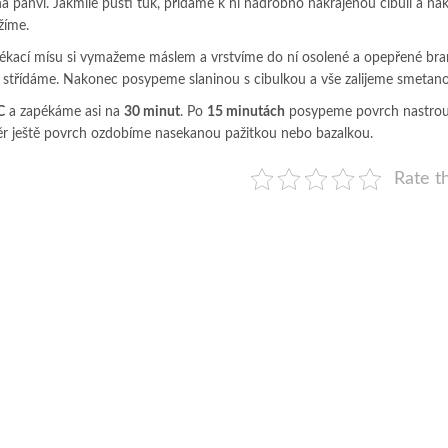
na pánvi. Jakmile pustí tuk, přidáme k ní nadrobno nakrájenou cibuli a na
žíme.
pékací mísu si vymažeme máslem a vrstvíme do ní osolené a opepřené br
še střídáme. Nakonec posypeme slaninou s cibulkou a vše zalijeme smetan
C
a zapékáme asi na
30 minut
. Po
15 minutách
posypeme povrch nastro
r ještě povrch ozdobíme nasekanou pažitkou nebo bazalkou.
Rate th