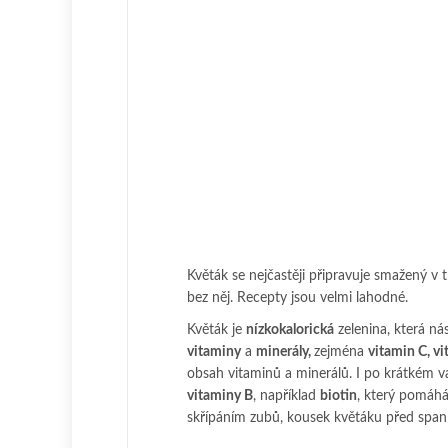
Květák se nejčastěji připravuje smažený v tr
bez něj. Recepty jsou velmi lahodné.
Květák je
nízkokalorická
zelenina, která n
vitaminy
a
minerály,
zejména
vitamin C, vi
obsah vitaminů a minerálů. I po krátkém 
vitaminy B
, například
biotin
, který pomáhá
skřípáním zubů, kousek květáku před sp