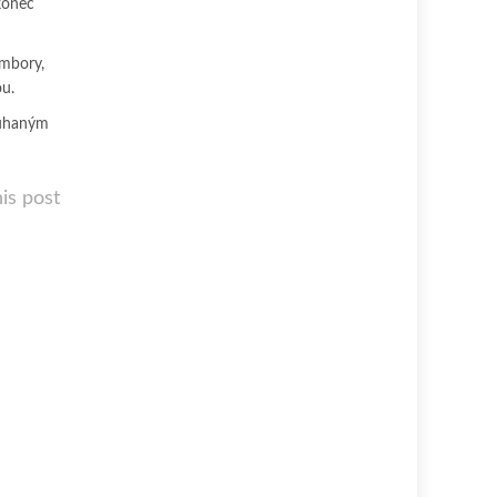
konec
ambory,
ou.
uhaným
is post