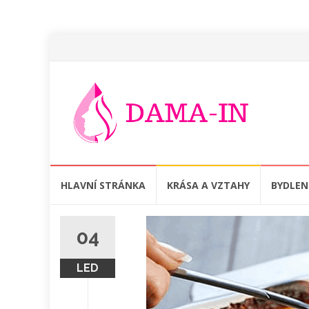
Přeskočit
HLAVNÍ STRÁNKA
KRÁSA A VZTAHY
BYDLEN
na
obsah
04
LED